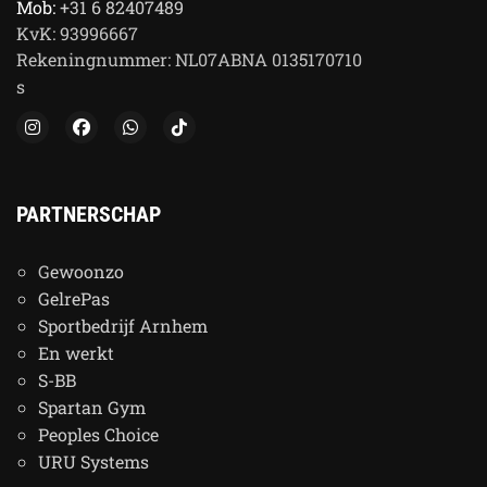
Mob:
+31 6 82407489
KvK:
93996667
Rekeningnummer:
NL07ABNA 0135170710
s
PARTNERSCHAP
G
ewoonzo
GelrePas
Sportbedrijf Arnhem
En werkt
S-BB
Spartan Gym
Peoples Choice
URU Systems