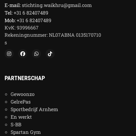
E-mail:
stichting.waikhru@gmail.com
Tel:
+31 6 82407489
Mob:
+31 6 82407489
KvK:
93996667
Rekeningnummer:
NL07ABNA 0135170710
s
PARTNERSCHAP
G
ewoonzo
GelrePas
Sportbedrijf Arnhem
En werkt
S-BB
Spartan Gym