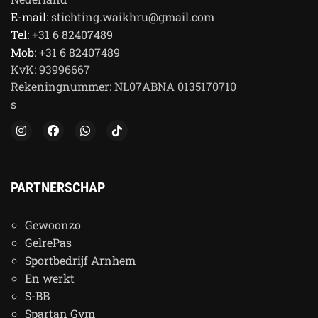
E-mail:
stichting.waikhru@gmail.com
Tel:
+31 6 82407489
Mob:
+31 6 82407489
KvK:
93996667
Rekeningnummer:
NL07ABNA 0135170710
s
PARTNERSCHAP
G
ewoonzo
GelrePas
Sportbedrijf Arnhem
En werkt
S-BB
Spartan Gym