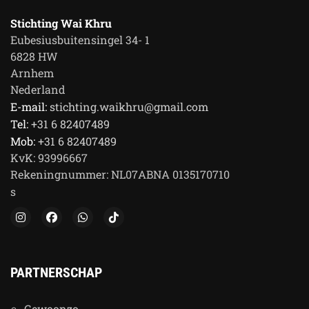
Stichting Wai Khru
Eubesiusbuitensingel 34- 1
6828 HW
Arnhem
Nederland
E-mail:
stichting.waikhru@gmail.com
Tel:
+31 6 82407489
Mob:
+31 6 82407489
KvK:
93996667
Rekeningnummer:
NL07ABNA 0135170710
s
PARTNERSCHAP
G
ewoonzo